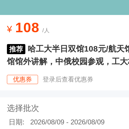
营
，
一
108
¥
/人
天
2
哈工大半日双馆108元/航
推荐
场
馆馆外讲解，中俄校园参观，工大
稳
定
优惠券
登录后查看优惠券
成
团
，
选择批次
场
日期:
2026/08/09
-
2026/08/09
场