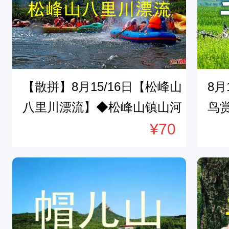
留
名
额
，
不
【散拼】8月15/16日【松峰山
8
接
八里川漂流】◆松峰山镇山河
鸟
受
实验林场◆一日游【70元/车
¥70
【1
现
费+票+餐+保险】
+
场
游
付
款
。