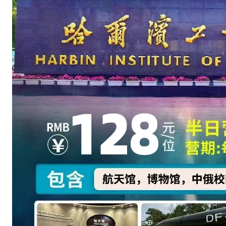
8
元
大
小
同
价
（
儿
童
必
须
有