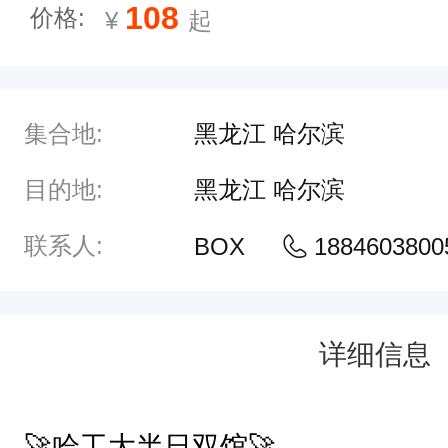
108
价格:
¥
起
好
评
包
含
集合地:
黑龙江 哈尔滨
航
目的地:
黑龙江 哈尔滨
天
馆
联系人:
BOX
1884603800
馆
外
讲
详细信息
解
，
🚀哈工大半日双馆🚀