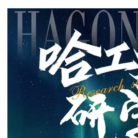
观
，
工
大
校
园
参
观
集
合
/
解