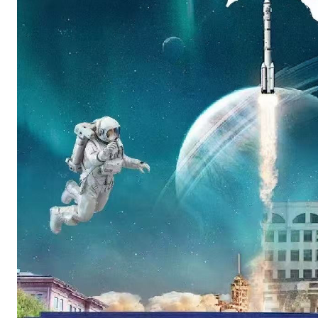
散
时
间
提
前
一
天
通
知
特
价
1
2