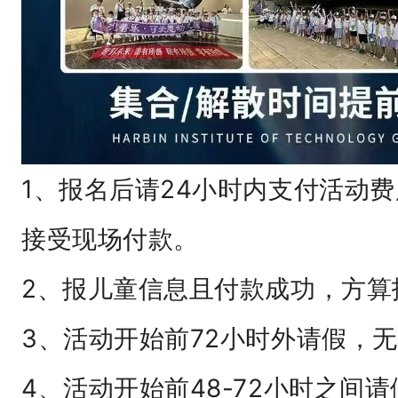
大
人
陪
同
）
1
1、报名后请24小时内支付活动
、
接受现场付款。
报
名
2、报儿童信息且付款成功，方算
后
请
3、活动开始前72小时外请假，
2
4、活动开始前48-72小时之间请
4