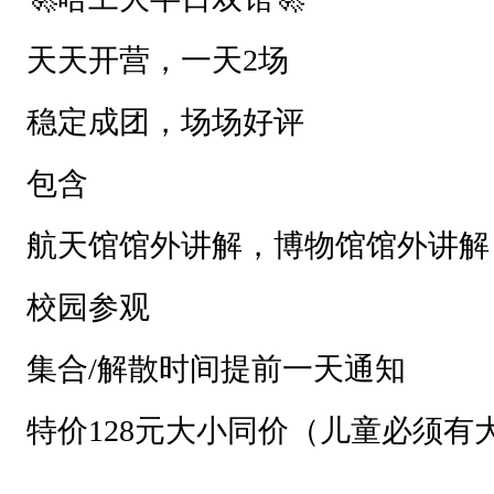
博
物
天天开营，一天2场
馆
稳定成团，场场好评
馆
外
包含
讲
航天馆馆外讲解，博物馆馆外讲解
解
，
校园参观
中
俄
集合/解散时间提前一天通知
校
特价128元大小同价（儿童必须有
园
参