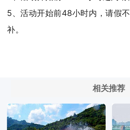
小
5、活动开始前48小时内，请假
时
补。
内
支
付
活
动
费
相关推荐
用
，
不
预