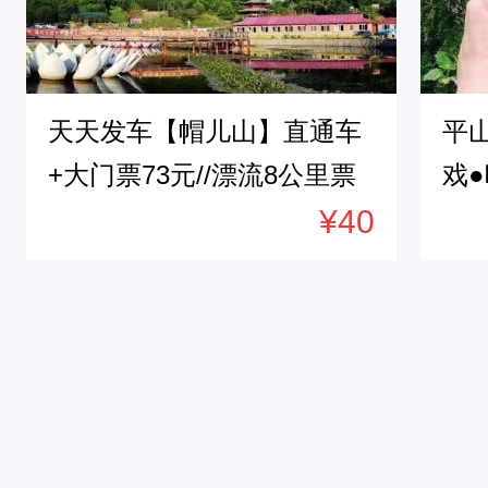
2
、
报
儿
天天发车【帽儿山】直通车
平
童
+大门票73元//漂流8公里票
戏
信
+车230元/5公里票+车170元
¥40
行
息
且
付
款
成
功
，