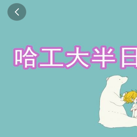
🚀
哈
工
大
半
日
双
馆
🚀
天
天
开