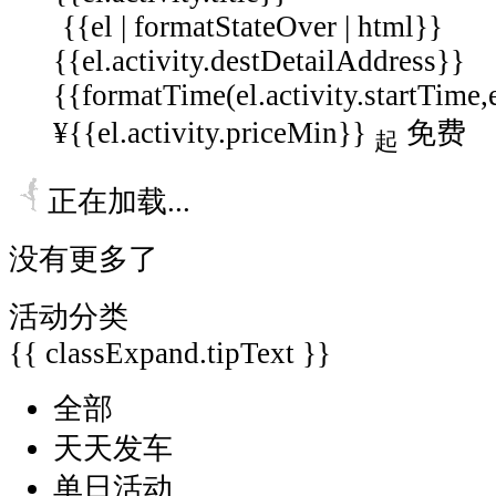
{{el | formatStateOver | html}}
{{el.activity.destDetailAddress}}
{{formatTime(el.activity.startTime,
¥{{el.activity.priceMin}}
免费
起
正在加载...
没有更多了
活动分类
{{ classExpand.tipText }}
全部
天天发车
单日活动