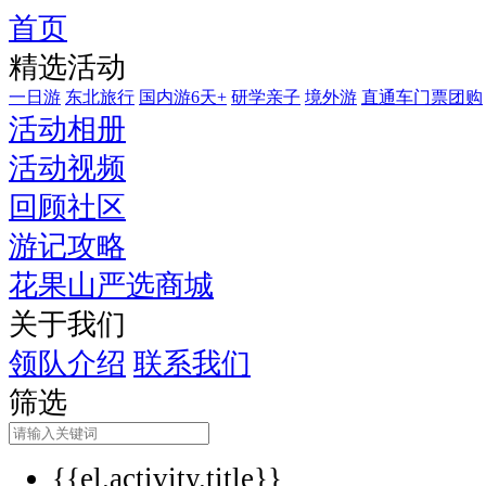
首页
精选活动
一日游
东北旅行
国内游6天+
研学亲子
境外游
直通车门票团购
活动相册
活动视频
回顾社区
游记攻略
花果山严选商城
关于我们
领队介绍
联系我们
筛选
{{el.activity.title}}