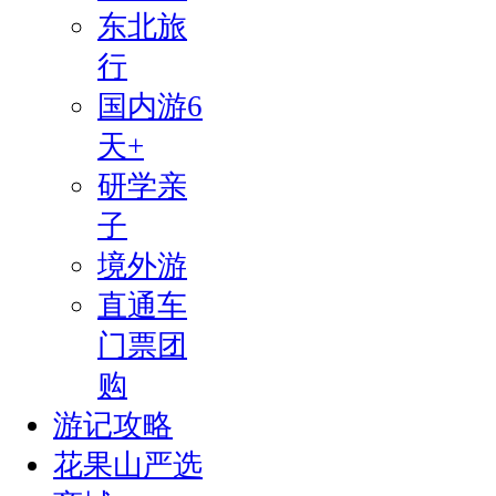
东北旅
行
国内游6
天+
研学亲
子
境外游
直通车
门票团
购
游记攻略
花果山严选