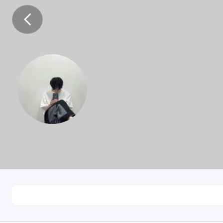
凤鸟飞兮
未知